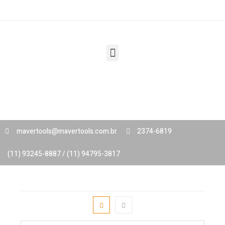
mavertools@mavertools.com.br
2374-6819
(11) 93245-8887 / (11) 94795-3817