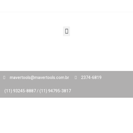
mavertools@mavertools.com.br
2374-6819
(11) 93245-8887 / (11) 94795-3817