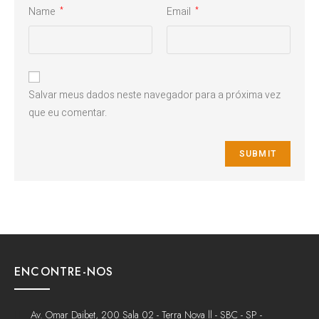
Name
Email
*
*
Salvar meus dados neste navegador para a próxima vez
que eu comentar.
ENCONTRE-NOS
Av. Omar Daibet, 200 Sala 02 - Terra Nova ll - SBC - SP -