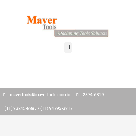
mavertools@mavertools.com.br
2374-6819
(11) 93245-8887 / (11) 94795-3817